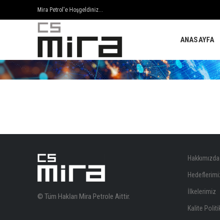
Mira Petrol'e Hoşgeldiniz...
ANASAYFA
Hakkımızda
Hedeflerimi
İlkelerimiz
© Tüm Hakları Mira Petrole Aittir.
Kalite Polit