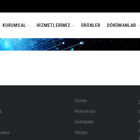
KURUMSAL
HİZMETLERİMİZ
ÜRÜNLER
DÖKÜMANLAR
Ürünler
z
Referanslar
Sertifikalar
ikamız
İletişim