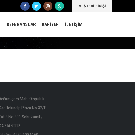
MÜŞTERİ GİRİŞİ
REFERANSLAR
KARİYER
İLETİŞİM
Değirmiçem Mah. Özgürlük
Cad.Tekinalp Plaza No.32/B
Kat.3 No.303 Şehitkamil /
GAZİANTEP