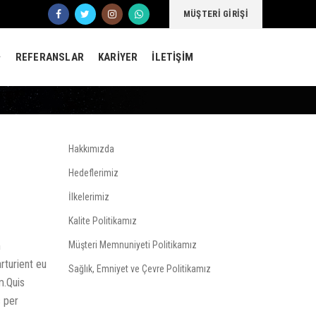
MÜŞTERİ GİRİŞİ
REFERANSLAR
KARİYER
İLETİŞİM
Hakkımızda
Hedeflerimiz
İlkelerimiz
Kalite Politikamız
m
Müşteri Memnuniyeti Politikamız
rturient eu
Sağlık, Emniyet ve Çevre Politikamız
m.
Quis
s per