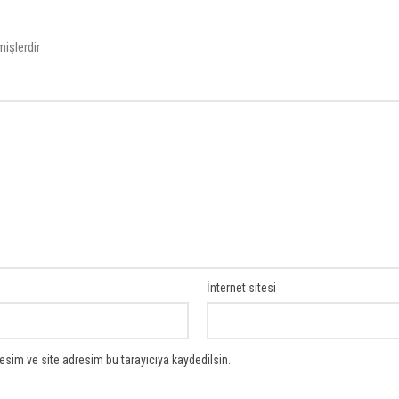
mişlerdir
İnternet sitesi
sim ve site adresim bu tarayıcıya kaydedilsin.