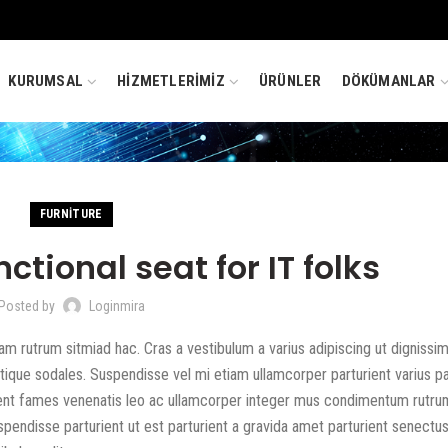
KURUMSAL
HİZMETLERİMİZ
ÜRÜNLER
DÖKÜMANLAR
FURNITURE
ctional seat for IT folks
Posted by
Loginmira
nam rutrum sitmiad hac. Cras a vestibulum a varius adipiscing ut dignissi
istique sodales. Suspendisse vel mi etiam ullamcorper parturient varius pa
aptent fames venenatis leo ac ullamcorper integer mus condimentum rutru
spendisse parturient ut est parturient a gravida amet parturient senectu