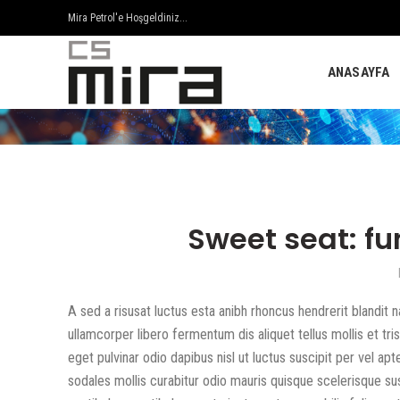
Mira Petrol'e Hoşgeldiniz...
ANASAYFA
Sweet seat: fun
A sed a risusat luctus esta anibh rhoncus hendrerit blandit 
ullamcorper libero fermentum dis aliquet tellus mollis et tr
eget pulvinar odio dapibus nisl ut luctus suscipit per vel 
sodales mollis curabitur odio mauris quisque scelerisque su