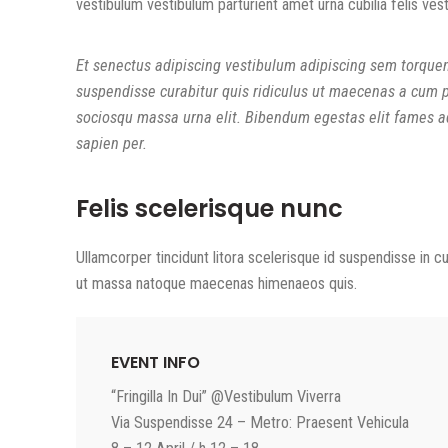
vestibulum vestibulum parturient amet urna cubilia felis vest
Et senectus adipiscing vestibulum adipiscing sem torquent
suspendisse curabitur quis ridiculus ut maecenas a cum p
sociosqu massa urna elit. Bibendum egestas elit fames ad
sapien per.
Felis scelerisque nunc
Ullamcorper tincidunt litora scelerisque id suspendisse in cu
ut massa natoque maecenas himenaeos quis.
EVENT INFO
“Fringilla In Dui” @Vestibulum Viverra
Via Suspendisse 24 – Metro: Praesent Vehicula