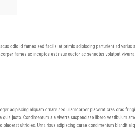
us odio id fames sed facilisi at primis adipiscing parturient ad varius si
amcorper fames ac inceptos est risus auctor ac senectus volutpat viverra
ger adipiscing aliquam ornare sed ullamcorper placerat cras cras fringi
 quis justo. Condimentum a a viverra suspendisse libero vestibulum am
placerat ultricies. Urna risus adipiscing curae condimentum blandit ali