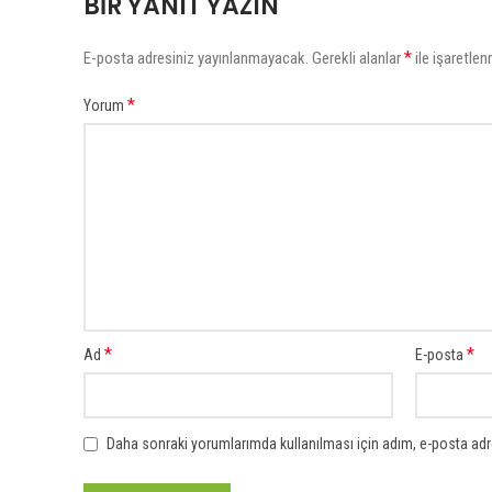
BIR YANIT YAZIN
*
E-posta adresiniz yayınlanmayacak.
Gerekli alanlar
ile işaretlen
*
Yorum
*
*
Ad
E-posta
Daha sonraki yorumlarımda kullanılması için adım, e-posta adre