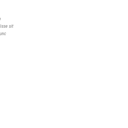
a
isse sit
nunc