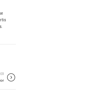
ue
rtis
s.
DER
ior