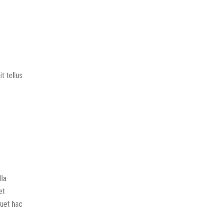
t tellus
lla
et
quet hac